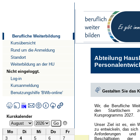
Direkt
Direkt
zum
zur
Inhalt
Navigation
Berufliche Weiterbildung
Kursübersicht
Rund um die Anmeldung
Abteilung Haush
Standort
Personalentwick
Weiterbildung an der HU
Nicht eingeloggt.
Log-in
Kursanmeldung
Gestalten Sie das 
Benutzungshilfe 'BWb-online'
Wir, die Berufliche Wei
den Startlöchern 
Kursprogramms 2027.
Kurskalender
Unser Ziel ist es, ein 
zu entwickeln, das sich
Mo
Di
Mi
Do
Fr
Anforderungen und
3
4
5
6
7
Beschäftigten der Hu