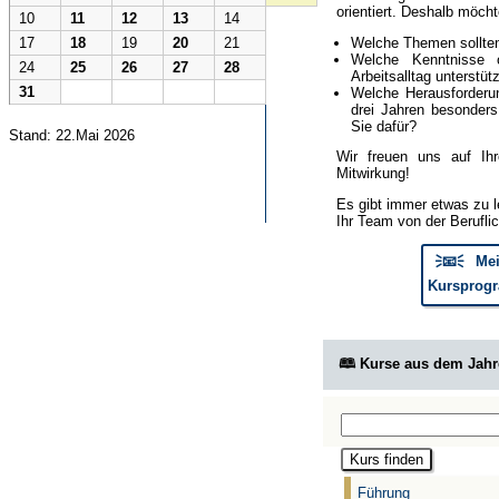
orientiert. Deshalb möcht
10
11
12
13
14
Welche Themen sollte
17
18
19
20
21
Welche Kenntnisse 
24
25
26
27
28
Arbeitsalltag unterstüt
31
Welche Herausforderun
drei Jahren besonder
Sie dafür?
Stand: 22.Mai 2026
Wir freuen uns auf Ih
Mitwirkung!
Es gibt immer etwas zu l
Ihr Team von der Berufli
🗦📧🗧 Mei
Kursprogr
🕮 Kurse aus dem Jah
Führung