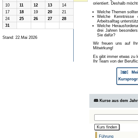
orientiert. Deshalb möcht
10
11
12
13
14
Welche Themen sollte
17
18
19
20
21
Welche Kenntnisse 
24
25
26
27
28
Arbeitsalltag unterstüt
31
Welche Herausforderun
drei Jahren besonder
Sie dafür?
Stand: 22.Mai 2026
Wir freuen uns auf Ih
Mitwirkung!
Es gibt immer etwas zu l
Ihr Team von der Berufli
🗦📧🗧 Mei
Kursprogr
🕮 Kurse aus dem Jah
Führung