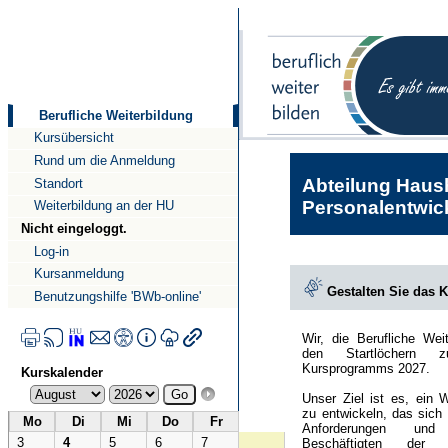
Direkt
Direkt
zum
zur
Inhalt
Navigation
Berufliche Weiterbildung
Kursübersicht
Rund um die Anmeldung
Abteilung Haush
Standort
Personalentwick
Weiterbildung an der HU
Nicht eingeloggt.
Log-in
Kursanmeldung
Gestalten Sie das 
Benutzungshilfe 'BWb-online'
Wir, die Berufliche Wei
den Startlöchern 
Kursprogramms 2027.
Kurskalender
Unser Ziel ist es, ein 
zu entwickeln, das sich
Mo
Di
Mi
Do
Fr
Anforderungen und
3
4
5
6
7
Beschäftigten der Hu