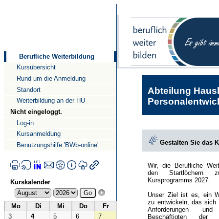
Direkt
Direkt
zum
zur
Inhalt
Navigation
Berufliche Weiterbildung
Kursübersicht
Rund um die Anmeldung
Abteilung Haush
Standort
Personalentwick
Weiterbildung an der HU
Nicht eingeloggt.
Log-in
Kursanmeldung
Gestalten Sie das 
Benutzungshilfe 'BWb-online'
Wir, die Berufliche Wei
den Startlöchern 
Kursprogramms 2027.
Kurskalender
Unser Ziel ist es, ein 
zu entwickeln, das sich
Mo
Di
Mi
Do
Fr
Anforderungen und
3
4
5
6
7
Beschäftigten der Hu