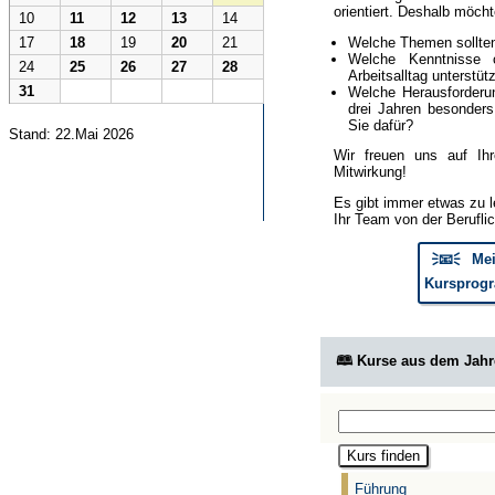
orientiert. Deshalb möcht
10
11
12
13
14
Welche Themen sollte
17
18
19
20
21
Welche Kenntnisse 
24
25
26
27
28
Arbeitsalltag unterstüt
31
Welche Herausforderun
drei Jahren besonder
Sie dafür?
Stand: 22.Mai 2026
Wir freuen uns auf Ih
Mitwirkung!
Es gibt immer etwas zu l
Ihr Team von der Berufli
🗦📧🗧 Mei
Kursprogr
🕮 Kurse aus dem Jah
Führung