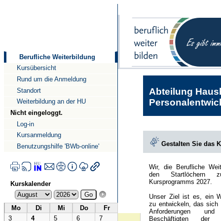
Direkt
Direkt
zum
zur
Inhalt
Navigation
Berufliche Weiterbildung
Kursübersicht
Rund um die Anmeldung
Abteilung Haush
Standort
Personalentwick
Weiterbildung an der HU
Nicht eingeloggt.
Log-in
Kursanmeldung
Gestalten Sie das 
Benutzungshilfe 'BWb-online'
Wir, die Berufliche Wei
den Startlöchern 
Kursprogramms 2027.
Kurskalender
Unser Ziel ist es, ein 
zu entwickeln, das sich
Mo
Di
Mi
Do
Fr
Anforderungen und
3
4
5
6
7
Beschäftigten der Hu