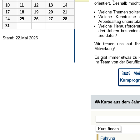
orientiert. Deshalb möcht
10
11
12
13
14
Welche Themen sollte
17
18
19
20
21
Welche Kenntnisse 
24
25
26
27
28
Arbeitsalltag unterstüt
31
Welche Herausforderun
drei Jahren besonder
Sie dafür?
Stand: 22.Mai 2026
Wir freuen uns auf Ih
Mitwirkung!
Es gibt immer etwas zu l
Ihr Team von der Berufli
🗦📧🗧 Mei
Kursprogr
🕮 Kurse aus dem Jah
Führung