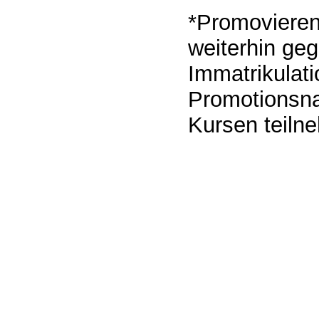
*Promovieren
weiterhin geg
Immatrikulat
Promotionsna
Kursen teiln