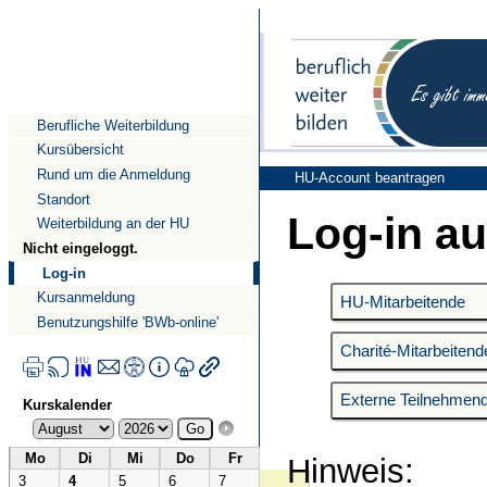
Direkt
Direkt
zum
zur
Inhalt
Navigation
Berufliche Weiterbildung
Kursübersicht
Rund um die Anmeldung
HU-Account beantragen
Standort
Log-in au
Weiterbildung an der HU
Nicht eingeloggt.
Log-in
Kursanmeldung
Benutzungshilfe 'BWb-online'
Kurskalender
Mo
Di
Mi
Do
Fr
Hinweis:
3
4
5
6
7