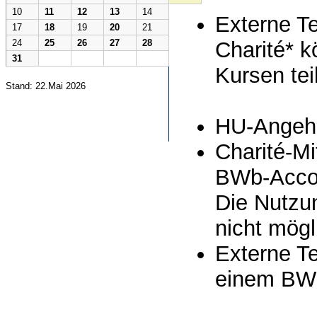
10
11
12
13
14
Externe T
17
18
19
20
21
Charité* k
24
25
26
27
28
31
Kursen te
Stand: 22.Mai 2026
HU-Angehö
Charité-Mi
BWb-Accou
Die Nutzun
nicht mögl
Externe Te
einem BWb