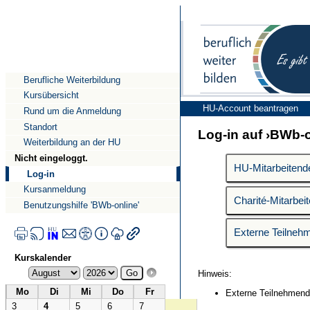
Direkt
Direkt
zum
zur
Inhalt
Navigation
Berufliche Weiterbildung
Kursübersicht
HU-Account beantragen
Rund um die Anmeldung
Standort
Log-in auf ›BWb-o
Weiterbildung an der HU
Nicht eingeloggt.
Log-in
Kursanmeldung
Benutzungshilfe 'BWb-online'
Kurskalender
Hinweis:
Mo
Di
Mi
Do
Fr
Externe Teilnehmende
3
4
5
6
7