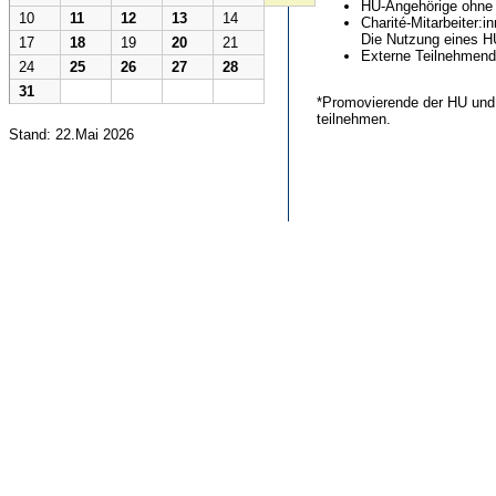
HU-Angehörige ohne 
10
11
12
13
14
Charité-Mitarbeiter:
Die Nutzung eines HU
17
18
19
20
21
Externe Teilnehmend
24
25
26
27
28
31
*Promovierende der HU und 
teilnehmen.
Stand: 22.Mai 2026