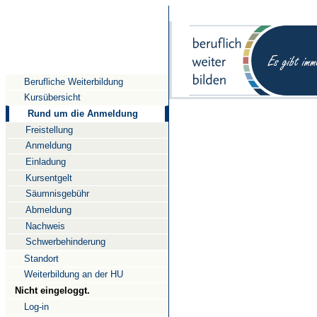
Direkt
Direkt
zum
zur
Inhalt
Navigation
Berufliche Weiterbildung
Kursübersicht
Rund um die Anmeldung
Freistellung
Anmeldung
Einladung
Kursentgelt
Säumnisgebühr
Abmeldung
Nachweis
Schwerbehinderung
Standort
Weiterbildung an der HU
Nicht eingeloggt.
Log-in