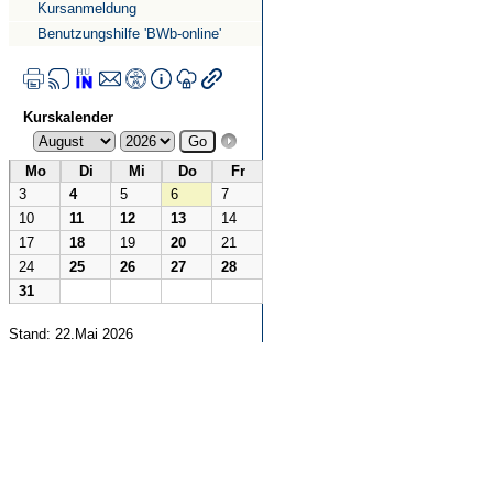
Kursanmeldung
Benutzungshilfe 'BWb-online'
Kurskalender
Mo
Di
Mi
Do
Fr
3
4
5
6
7
10
11
12
13
14
17
18
19
20
21
24
25
26
27
28
31
Stand: 22.Mai 2026