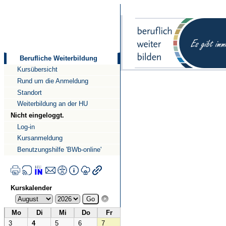
Direkt
Direkt
zum
zur
Inhalt
Navigation
Berufliche Weiterbildung
Kursübersicht
Rund um die Anmeldung
Standort
Weiterbildung an der HU
Nicht eingeloggt.
Log-in
Kursanmeldung
Benutzungshilfe 'BWb-online'
Kurskalender
Mo
Di
Mi
Do
Fr
3
4
5
6
7