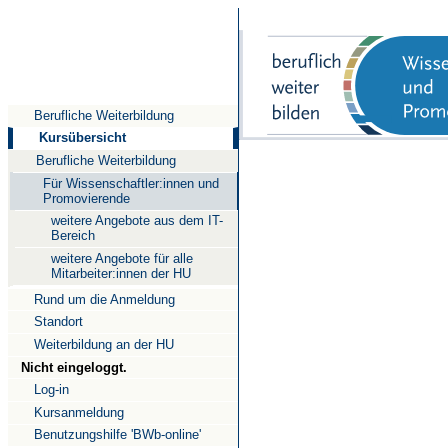
Direkt
Direkt
Direkt
zum
zur
zur
Inhalt
Suche
Navigation
Berufliche Weiterbildung
Kursübersicht
Berufliche Weiterbildung
Für Wissenschaftler:innen und
Promovierende
weitere Angebote aus dem IT-
Bereich
weitere Angebote für alle
Mitarbeiter:innen der HU
Rund um die Anmeldung
Standort
Weiterbildung an der HU
Nicht eingeloggt.
Log-in
Kursanmeldung
Benutzungshilfe 'BWb-online'