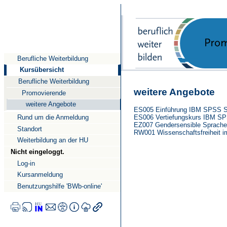
Direkt
Direkt
Direkt
zum
zur
zur
Inhalt
Suche
Navigation
Berufliche Weiterbildung
Kursübersicht
Berufliche Weiterbildung
weitere Angebote
Promovierende
weitere Angebote
ES005 Einführung IBM SPSS St
ES006 Vertiefungskurs IBM SPS
Rund um die Anmeldung
EZ007 Gendersensible Sprache
Standort
RW001 Wissenschaftsfreiheit i
Weiterbildung an der HU
Nicht eingeloggt.
Log-in
Kursanmeldung
Benutzungshilfe 'BWb-online'