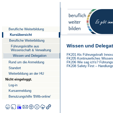
Direkt
Direkt
Direkt
zum
zur
zur
Inhalt
Suche
Navigation
Berufliche Weiterbildung
Kursübersicht
Berufliche Weiterbildung
Wissen und Delegat
Führungskräfte aus
Wissenschaft & Verwaltung
FK201 Als Führungskraft Innova
Wissen und Delegation
FK205 Kontinuierliches Wiss
FK206 Wie sag ich's? Führungs
Rund um die Anmeldung
FK208 Safety First – Handlung
Standort
Weiterbildung an der HU
Nicht eingeloggt.
Log-in
Kursanmeldung
Benutzungshilfe 'BWb-online'