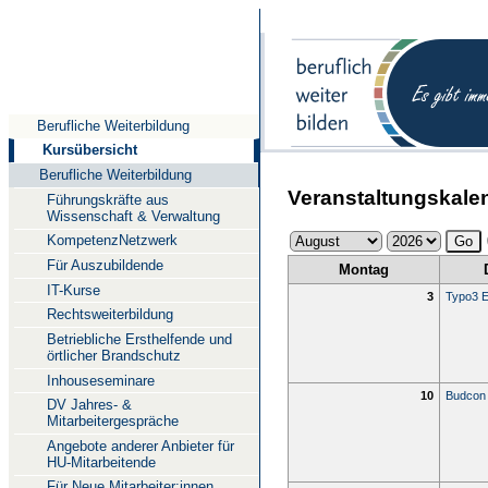
Direkt
Direkt
Direkt
zum
zur
zur
Inhalt
Suche
Navigation
Berufliche Weiterbildung
Kursübersicht
Berufliche Weiterbildung
Veranstaltungskale
Führungskräfte aus
Wissenschaft & Verwaltung
KompetenzNetzwerk
Für Auszubildende
Montag
IT-Kurse
3
Typo3 E
Rechtsweiterbildung
Betriebliche Ersthelfende und
örtlicher Brandschutz
Inhouseseminare
10
Budcon
DV Jahres- &
Mitarbeitergespräche
Angebote anderer Anbieter für
HU-Mitarbeitende
Für Neue Mitarbeiter:innen