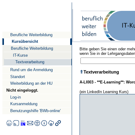
Direkt
Direkt
Direkt
zum
zur
zur
Inhalt
Suche
Navigation
Berufliche Weiterbildung
Kursübersicht
Berufliche Weiterbildung
Bitte geben Sie einen oder mehr
wenn Sie in der Lehrgangsdate
IT-Kurse
Textverarbeitung
Rund um die Anmeldung
⇑
Textverarbeitung
Standort
A-LI003 - **E-Learning**: Wor
Weiterbildung an der HU
Nicht eingeloggt.
(ein LinkedIn Learning Kurs)
Log-in
Kursanmeldung
Benutzungshilfe 'BWb-online'