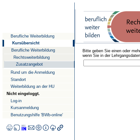
Direkt
Direkt
Direkt
zum
zur
zur
Inhalt
Suche
Navigation
Berufliche Weiterbildung
Kursübersicht
Berufliche Weiterbildung
Bitte geben Sie einen oder mehr
wenn Sie in der Lehrgangsdate
Rechtsweiterbildung
Zusatzangebot
Rund um die Anmeldung
Standort
Weiterbildung an der HU
Nicht eingeloggt.
Log-in
Kursanmeldung
Benutzungshilfe 'BWb-online'