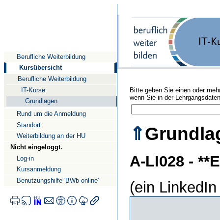
Direkt
Direkt
Direkt
zum
zur
zur
Inhalt
Suche
Navigation
Berufliche Weiterbildung
Kursübersicht
Berufliche Weiterbildung
IT-Kurse
Bitte geben Sie einen oder mehr
wenn Sie in der Lehrgangsdate
Grundlagen
Rund um die Anmeldung
Standort
⇑
Grundla
Weiterbildung an der HU
Nicht eingeloggt.
A-LI028 - **
Log-in
Kursanmeldung
Benutzungshilfe 'BWb-online'
(ein LinkedIn