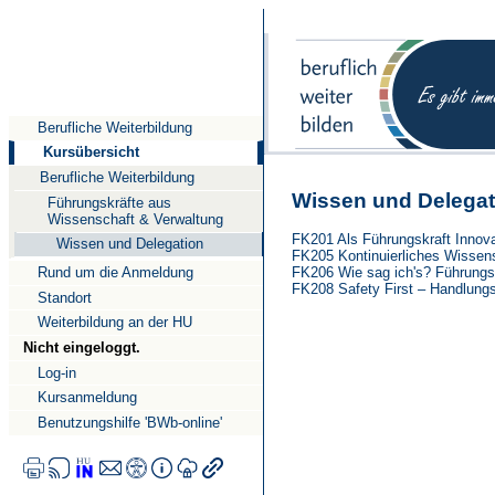
Direkt
Direkt
Direkt
zum
zur
zur
Inhalt
Suche
Navigation
Berufliche Weiterbildung
Kursübersicht
Berufliche Weiterbildung
Wissen und Delegat
Führungskräfte aus
Wissenschaft & Verwaltung
FK201 Als Führungskraft Innova
Wissen und Delegation
FK205 Kontinuierliches Wiss
FK206 Wie sag ich's? Führungs
Rund um die Anmeldung
FK208 Safety First – Handlung
Standort
Weiterbildung an der HU
Nicht eingeloggt.
Log-in
Kursanmeldung
Benutzungshilfe 'BWb-online'