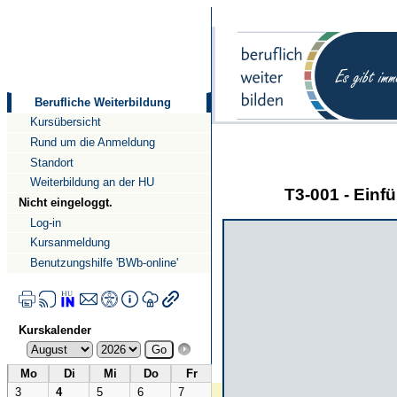
Direkt
Direkt
zum
zur
Inhalt
Navigation
Berufliche Weiterbildung
Kursübersicht
Rund um die Anmeldung
Standort
Weiterbildung an der HU
T3-001 - Ein
Nicht eingeloggt.
Log-in
Kursanmeldung
Benutzungshilfe 'BWb-online'
Kurskalender
Mo
Di
Mi
Do
Fr
3
4
5
6
7