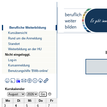
Direkt
Direkt
zum
zur
Inhalt
Navigation
Berufliche Weiterbildung
Kursübersicht
Rund um die Anmeldung
Standort
Weiterbildung an der HU
Nicht eingeloggt.
Log-in
Kursanmeldung
Benutzungshilfe 'BWb-online'
Kurskalender
Mo
Di
Mi
Do
Fr
3
4
5
6
7