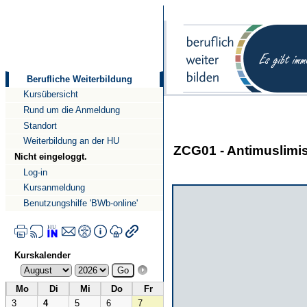
Direkt
Direkt
zum
zur
Inhalt
Navigation
Berufliche Weiterbildung
Kursübersicht
Rund um die Anmeldung
Standort
Weiterbildung an der HU
ZCG01 - An­ti­mus­li­mi
Nicht eingeloggt.
Log-in
Kursanmeldung
Benutzungshilfe 'BWb-online'
Kurskalender
Mo
Di
Mi
Do
Fr
3
4
5
6
7