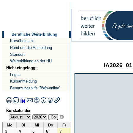
Direkt
Direkt
zum
zur
Inhalt
Navigation
Berufliche Weiterbildung
Kursübersicht
Rund um die Anmeldung
Standort
Weiterbildung an der HU
IA2026_01 
Nicht eingeloggt.
Log-in
Kursanmeldung
Benutzungshilfe 'BWb-online'
Kurskalender
Mo
Di
Mi
Do
Fr
3
4
5
6
7