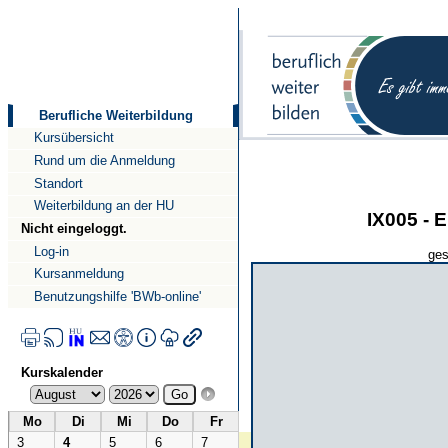
Direkt
Direkt
zum
zur
Inhalt
Navigation
Berufliche Weiterbildung
Kursübersicht
Rund um die Anmeldung
Standort
Weiterbildung an der HU
IX005 - 
Nicht eingeloggt.
Log-in
ges
Kursanmeldung
Benutzungshilfe 'BWb-online'
Kurskalender
Mo
Di
Mi
Do
Fr
3
4
5
6
7