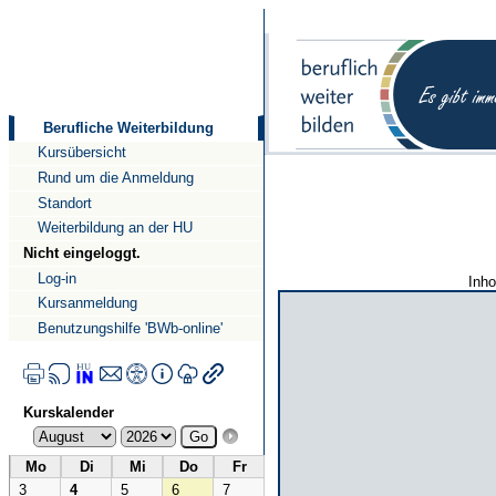
Direkt
Direkt
zum
zur
Inhalt
Navigation
Berufliche Weiterbildung
Kursübersicht
Rund um die Anmeldung
Standort
Weiterbildung an der HU
Nicht eingeloggt.
Log-in
Inho
Kursanmeldung
Benutzungshilfe 'BWb-online'
Kurskalender
Mo
Di
Mi
Do
Fr
3
4
5
6
7