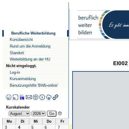
Direkt
Direkt
zum
zur
Inhalt
Navigation
Berufliche Weiterbildung
Kursübersicht
Rund um die Anmeldung
Standort
Weiterbildung an der HU
EI002 
Nicht eingeloggt.
Log-in
Kursanmeldung
Benutzungshilfe 'BWb-online'
Kurskalender
Mo
Di
Mi
Do
Fr
3
4
5
6
7