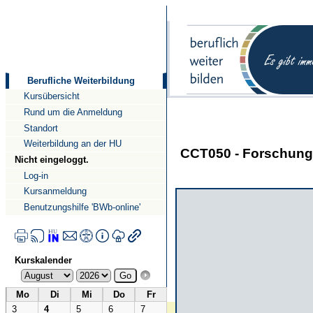
Direkt
Direkt
zum
zur
Inhalt
Navigation
Berufliche Weiterbildung
Kursübersicht
Rund um die Anmeldung
Standort
Weiterbildung an der HU
CCT050 - Forschung 
Nicht eingeloggt.
Log-in
Kursanmeldung
Benutzungshilfe 'BWb-online'
Kurskalender
Mo
Di
Mi
Do
Fr
3
4
5
6
7