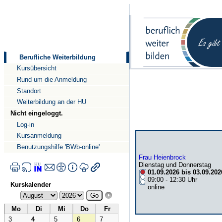
Direkt
Direkt
zum
zur
Inhalt
Navigation
Berufliche Weiterbildung
Kursübersicht
Rund um die Anmeldung
Standort
Weiterbildung an der HU
Nicht eingeloggt.
Log-in
Kursanmeldung
Benutzungshilfe 'BWb-online'
Frau Heienbrock
Dienstag und Donnerstag
01.09.2026 bis 03.09.202
09:00 - 12:30 Uhr
Kurskalender
online
Mo
Di
Mi
Do
Fr
3
4
5
6
7