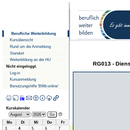
Direkt
Direkt
zum
zur
Inhalt
Navigation
Berufliche Weiterbildung
Kursübersicht
Rund um die Anmeldung
Standort
Weiterbildung an der HU
RG013 - Dien
Nicht eingeloggt.
Log-in
Kursanmeldung
Benutzungshilfe 'BWb-online'
Kurskalender
Mo
Di
Mi
Do
Fr
3
4
5
6
7