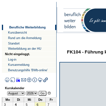
Direkt
Direkt
zum
zur
Inhalt
Navigation
Berufliche Weiterbildung
Kursübersicht
Rund um die Anmeldung
Standort
Weiterbildung an der HU
FK104 - Führung 
Nicht eingeloggt.
Log-in
Kursanmeldung
Benutzungshilfe 'BWb-online'
Kurskalender
Mo
Di
Mi
Do
Fr
3
4
5
6
7