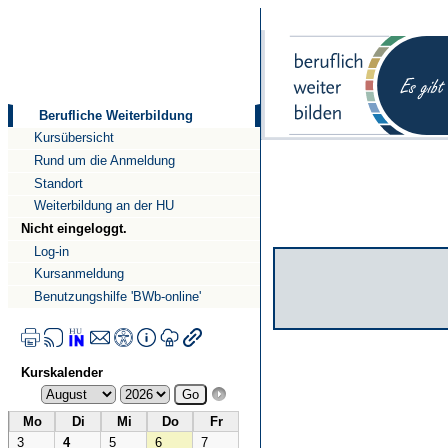
Direkt
Direkt
zum
zur
Inhalt
Navigation
Berufliche Weiterbildung
Kursübersicht
Rund um die Anmeldung
Standort
Weiterbildung an der HU
Nicht eingeloggt.
Log-in
Kursanmeldung
Benutzungshilfe 'BWb-online'
Kurskalender
Mo
Di
Mi
Do
Fr
3
4
5
6
7