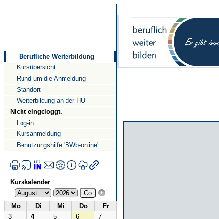
Direkt
Direkt
zum
zur
Inhalt
Navigation
Berufliche Weiterbildung
Kursübersicht
Rund um die Anmeldung
Standort
Weiterbildung an der HU
Nicht eingeloggt.
Log-in
Kursanmeldung
Benutzungshilfe 'BWb-online'
Kurskalender
Mo
Di
Mi
Do
Fr
3
4
5
6
7