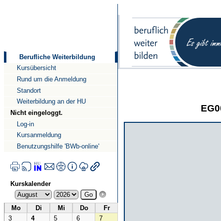
Direkt
Direkt
zum
zur
Inhalt
Navigation
Berufliche Weiterbildung
Kursübersicht
Rund um die Anmeldung
Standort
Weiterbildung an der HU
EG00
Nicht eingeloggt.
Log-in
Kursanmeldung
Benutzungshilfe 'BWb-online'
Kurskalender
Mo
Di
Mi
Do
Fr
3
4
5
6
7