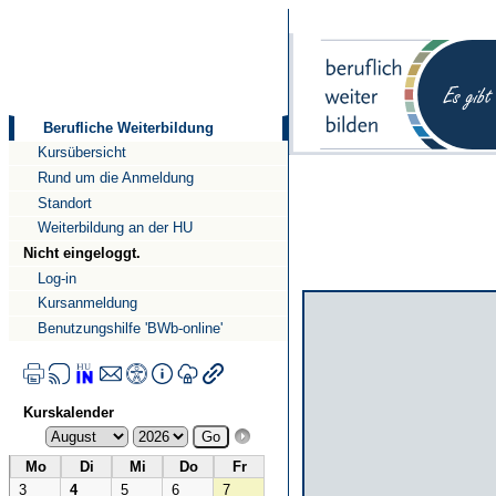
Direkt
Direkt
zum
zur
Inhalt
Navigation
Berufliche Weiterbildung
Kursübersicht
Rund um die Anmeldung
Standort
Weiterbildung an der HU
Nicht eingeloggt.
Log-in
Kursanmeldung
Benutzungshilfe 'BWb-online'
Kurskalender
Mo
Di
Mi
Do
Fr
3
4
5
6
7