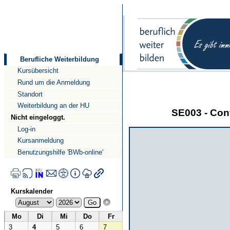
Direkt
Direkt
zum
zur
Inhalt
Navigation
Berufliche Weiterbildung
Kursübersicht
Rund um die Anmeldung
Standort
Weiterbildung an der HU
SE003 - Con
Nicht eingeloggt.
Log-in
Kursanmeldung
Benutzungshilfe 'BWb-online'
Kurskalender
Mo
Di
Mi
Do
Fr
3
4
5
6
7