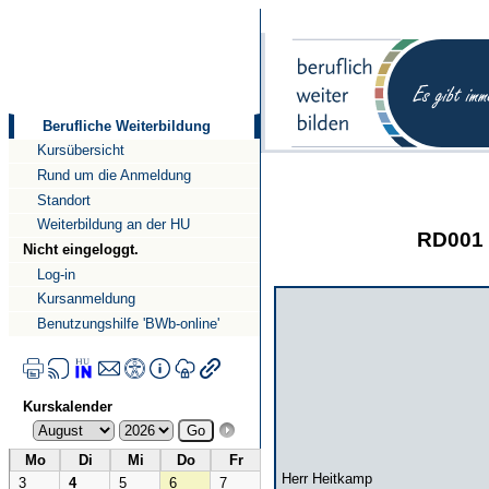
Direkt
Direkt
zum
zur
Inhalt
Navigation
Berufliche Weiterbildung
Kursübersicht
Rund um die Anmeldung
Standort
Weiterbildung an der HU
RD001 
Nicht eingeloggt.
Log-in
Kursanmeldung
Benutzungshilfe 'BWb-online'
Kurskalender
Mo
Di
Mi
Do
Fr
Herr Heitkamp
3
4
5
6
7