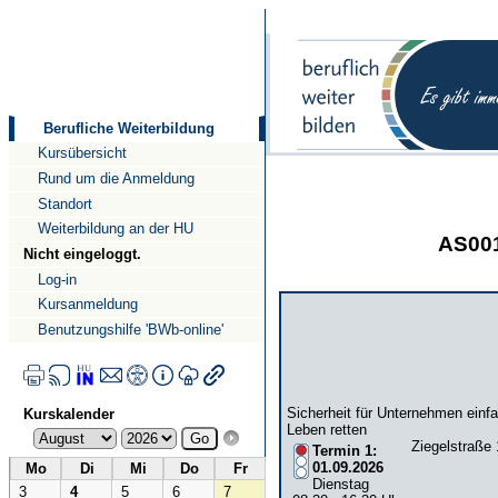
Direkt
Direkt
zum
zur
Inhalt
Navigation
Berufliche Weiterbildung
Kursübersicht
Rund um die Anmeldung
Standort
Weiterbildung an der HU
AS001
Nicht eingeloggt.
Log-in
Kursanmeldung
Benutzungshilfe 'BWb-online'
Sicherheit für Unternehmen einf
Kurskalender
Leben retten
Ziegelstraße 
Termin 1:
01.09.2026
Mo
Di
Mi
Do
Fr
Dienstag
3
4
5
6
7