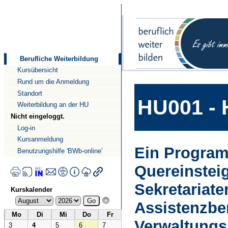
Direkt
Direkt
zum
zur
Inhalt
Navigation
Berufliche Weiterbildung
Kursübersicht
Rund um die Anmeldung
Standort
HU001 - 
Weiterbildung an der HU
Nicht eingeloggt.
Log-in
Kursanmeldung
Ein Program
Benutzungshilfe 'BWb-online'
Quereinsteig
Sekretariat
Kurskalender
Assistenzbe
Mo
Di
Mi
Do
Fr
Verwaltungs
3
4
5
6
7