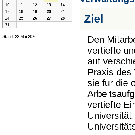
10
11
12
13
14
17
18
19
20
21
Ziel
24
25
26
27
28
31
Stand: 22.Mai 2026
Den Mitarbe
vertiefte u
auf versch
Praxis des 
sie für die
Arbeitsauf
vertiefte E
Universität
Universität